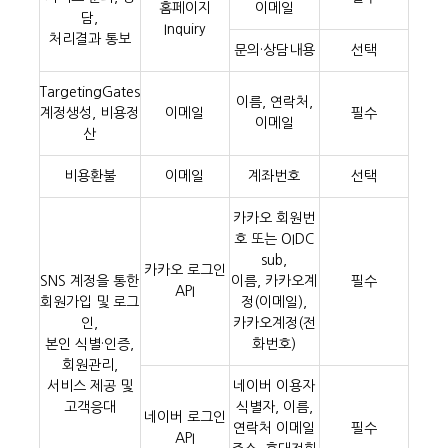
홈페이지
이메일
담,
Inquiry
처리결과 통보
문의·상담내용
선택
TargetingGates
이름, 연락처,
계정생성, 비용정
이메일
필수
이메일
산
비용환불
이메일
계좌번호
선택
카카오 회원번
호 또는 OIDC
sub,
카카오 로그인
SNS 계정을 통한
이름, 카카오계
필수
API
회원가입 및 로그
정(이메일),
인,
카카오계정(전
본인 식별·인증,
화번호)
회원관리,
서비스 제공 및
네이버 이용자
고객응대
식별자, 이름,
네이버 로그인
연락처 이메일
필수
API